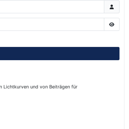
Passwor
on Lichtkurven und von Beiträgen für