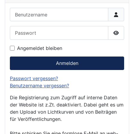
Benutzername
Passwort
Passwor
Angemeldet bleiben
Anmelden
Passwort vergessen?
Benutzername vergessen?
Die Registrierung zum Zugriff auf interne Daten
der Website ist z.Zt. deaktiviert. Dabei geht es um
den Upload von Lichtkurven und von Beiträgen
für Veröffentlichungen.
Bitte schicken Sie eine formlose E-Mail an web-