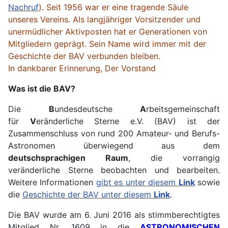
Nachruf
). Seit 1956 war er eine tragende Säule
unseres Vereins. Als langjähriger Vorsitzender und
unermüdlicher Aktivposten hat er Generationen von
Mitgliedern geprägt. Sein Name wird immer mit der
Geschichte der BAV verbunden bleiben.
In dankbarer Erinnerung, Der Vorstand
Was ist die BAV?
Die
B
undesdeutsche
A
rbeitsgemeinschaft
für
V
eränderliche Sterne e.V. (BAV) ist der
Zusammenschluss von rund 200 Amateur- und Berufs-
Astronomen überwiegend aus dem
deutschsprachigen Raum
, die vorrangig
veränderliche Sterne beobachten und bearbeiten.
Weitere Informationen
gibt es unter diesem
Link
sowie
die
Geschichte der BAV unter diesem
Link
.
Die BAV wurde am 6. Juni 2016 als stimmberechtigtes
Mitglied Nr. 1609 in die
ASTRONOMISCHEN