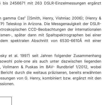
4 bis 2456671 mit 263 DSLR-Einzelmessungen ergänzt
 in gamma Cas“ [(Smith, Henry, Vishniac 2006); (Henry &
TP) Teleskop in Arizona. Die Messgenauigkeit der DSLR-
troskopischen CCD-Beobachtungen der internationalen
smen-, später dann mit Spaltspektrographen bei einer
dem spektralen Abschnitt von 6530-6610Å mit einer
bsky et al. 1997) seit Jahren folgender Zusammenhang
e sowohl pole-one als auch unter dazwischen liegenden
n, Vollmann & Puskas im BAV- Rundbrief 1/2012, wobei
Bericht durch die weitaus präziseren, bereits erwähnten
essungen von G. Henry, kombiniert bzw. ergänzt mit den
ssionen.