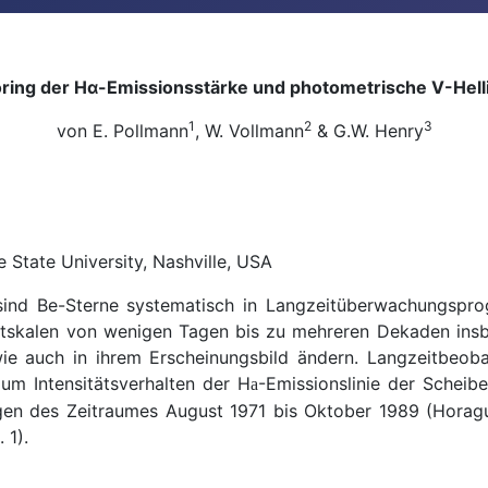
ring der Hα-Emissionsstärke
und photometrische V-Helli
1
2
3
von E. Pollmann
, W. Vollmann
& G.W. Henry
 State University, Nashville, USA
 sind Be-Sterne systematisch in Langzeitüberwachungsp
eitskalen von wenigen Tagen bis zu mehreren Dekaden ins
wie auch in ihrem Erscheinungsbild ändern. Langzeitbeoba
um Intensitätsverhalten der H
-Emissionslinie der Scheib
a
gen des Zeitraumes August 1971 bis Oktober 1989 (Horagu
 1).