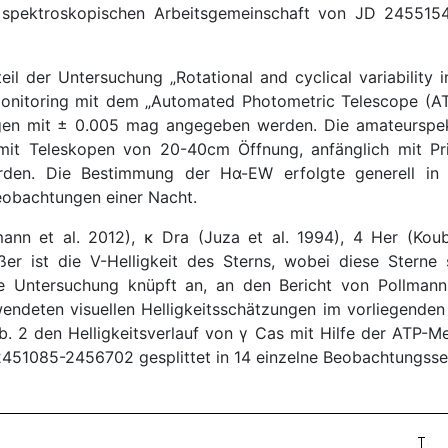
 spektroskopischen Arbeitsgemeinschaft von JD 245515
eil der Untersuchung „Rotational and cyclical variability
Monitoring mit dem „Automated Photometric Telescope (A
en mit ± 0.005 mag angegeben werden. Die amateurspek
mit Teleskopen von 20-40cm Öffnung, anfänglich mit Pri
den. Die Bestimmung der Hα-EW erfolgte generell in 
beobachtungen einer Nacht.
nn et al. 2012), κ Dra (Juza et al. 1994), 4 Her (Kou
ößer ist die V-Helligkeit des Sterns, wobei diese Stern
te Untersuchung knüpft an, an den Bericht von Pollman
endeten visuellen Helligkeitsschätzungen im vorliegenden 
. 2 den Helligkeitsverlauf von γ Cas mit Hilfe der ATP-M
451085-2456702 gesplittet in 14 einzelne Beobachtungsse