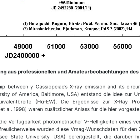
ing aus professionellen und Amateurbeobachtungen des 
ip between γ Cassiopeiae’s X-ray emission and its circum
rsity of America, Baltimore, USA) entstand die Idee zur
quivalentbreite (Hα-EW). Die Ergebnisse zur X-Ray
t al. 1998) waren zusätzlicher Anlass für die hier vorgeste
die Verfügbarkeit photometrischer V-Helligkeiten eines v
rfreulicherweise wurden diese Vmag-Wunschdaten für den
see State University, USA) bereitgestellt, die darüber 