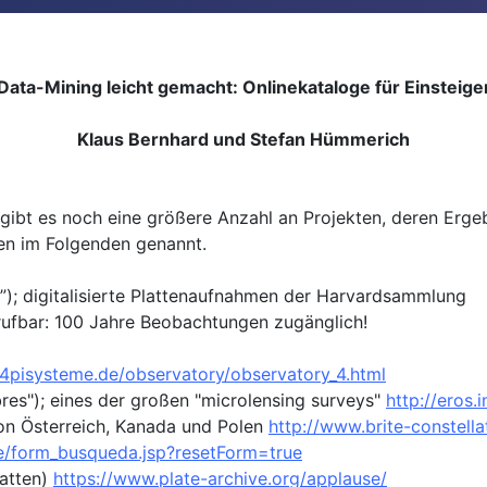
Data-Mining leicht gemacht: Onlinekataloge für Einsteige
Klaus Bernhard und Stefan Hümmerich
bt es noch eine größere Anzahl an Projekten, deren Ergebn
eien im Folgenden genannt.
); digitalisierte Plattenaufnahmen der Harvardsammlung
rufbar: 100 Jahre Beobachtungen zugänglich!
4pisysteme.de/observatory/observatory_4.html
es"); eines der großen "microlensing surveys"
http://eros.i
 von Österreich, Kanada und Polen
http://www.brite-constellat
re/form_busqueda.jsp?resetForm=true
atten)
https://www.plate-archive.org/applause/