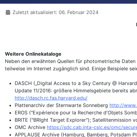
Details
Zuletzt aktualisiert: 06. Februar 2024
Weitere Onlinekataloge
Neben den erwähnten Quellen für photometrische Daten gi
teilweise im Internet zugänglich sind. Einige Beispiele s
DASCH („Digital Access to a Sky Century @ Harvard”
Update 11/2016: größere Himmelsgebiete bereits ab
http://dasch.rc.fas.harvard.edu/
Plattenarchiv der Sternwarte Sonneberg
http://www.
EROS ("Expérience pour la Recherche d'Objets Sombr
BRITE ("BRIght Target Explorer"); Satellitenmission
OMC Archive
https://sdc.cab.inta-csic.es/omc/secu
APPLAUSE Archive (Hamburg, Bamberg, Potsdam Pl