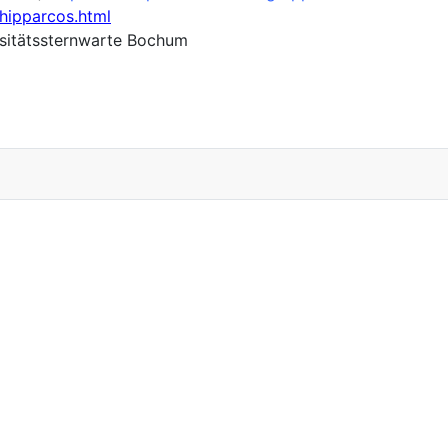
/hipparcos.html
rsitätssternwarte Bochum