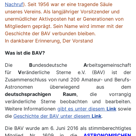
Nachruf
). Seit 1956 war er eine tragende Säule
unseres Vereins. Als langjähriger Vorsitzender und
unermüdlicher Aktivposten hat er Generationen von
Mitgliedern geprägt. Sein Name wird immer mit der
Geschichte der BAV verbunden bleiben.
In dankbarer Erinnerung, Der Vorstand
Was ist die BAV?
Die
B
undesdeutsche
A
rbeitsgemeinschaft
für
V
eränderliche Sterne e.V. (BAV) ist der
Zusammenschluss von rund 200 Amateur- und Berufs-
Astronomen überwiegend aus dem
deutschsprachigen Raum
, die vorrangig
veränderliche Sterne beobachten und bearbeiten.
Weitere Informationen
gibt es unter diesem
Link
sowie
die
Geschichte der BAV unter diesem
Link
.
Die BAV wurde am 6. Juni 2016 als stimmberechtigtes
Mitglied Nr. 1609 in die
ASTRONOMISCHEN