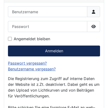
Benutzername
Passwort
Passwor
Angemeldet bleiben
Anmelden
Passwort vergessen?
Benutzername vergessen?
Die Registrierung zum Zugriff auf interne Daten
der Website ist z.Zt. deaktiviert. Dabei geht es um
den Upload von Lichtkurven und von Beiträgen
für Veröffentlichungen.
Bitte schicken Sie eine formlose E-Mail an web-