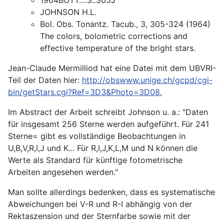
JOHNSON H.L.
Bol. Obs. Tonantz. Tacub., 3, 305-324 (1964)
The colors, bolometric corrections and
effective temperature of the bright stars.
Jean-Claude Mermilliod hat eine Datei mit dem UBVRI-
Teil der Daten hier:
http://obswww.unige.ch/gcpd/cgi-
bin/getStars.cgi?Ref=3D3&Photo=3D08
.
Im Abstract der Arbeit schreibt Johnson u. a.: "Daten
für insgesamt 256 Sterne werden aufgeführt. Für 241
Sterne= gibt es vollständige Beobachtungen in
U,B,V,R,I,J und K... Für R,I,J,K,L,M und N können die
Werte als Standard für künftige fotometrische
Arbeiten angesehen werden."
Man sollte allerdings bedenken, dass es systematische
Abweichungen bei V-R und R-I abhängig von der
Rektaszension und der Sternfarbe sowie mit der