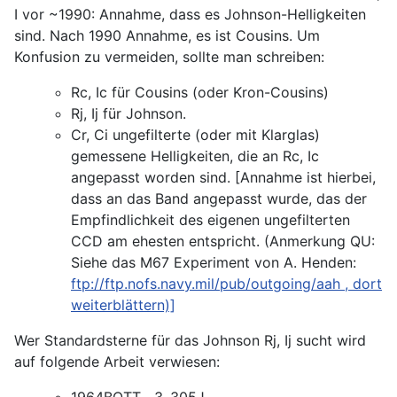
I vor ~1990: Annahme, dass es Johnson-Helligkeiten
sind. Nach 1990 Annahme, es ist Cousins. Um
Konfusion zu vermeiden, sollte man schreiben:
Rc, Ic für Cousins (oder Kron-Cousins)
Rj, Ij für Johnson.
Cr, Ci ungefilterte (oder mit Klarglas)
gemessene Helligkeiten, die an Rc, Ic
angepasst worden sind. [Annahme ist hierbei,
dass an das Band angepasst wurde, das der
Empfindlichkeit des eigenen ungefilterten
CCD am ehesten entspricht. (Anmerkung QU:
Siehe das M67 Experiment von A. Henden:
ftp://ftp.nofs.navy.mil/pub/outgoing/aah
, dort
weiterblättern)]
Wer Standardsterne für das Johnson Rj, Ij sucht wird
auf folgende Arbeit verwiesen:
1964BOTT....3..305J