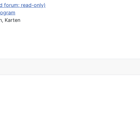
d forum; read-only)
rogram
, Karten