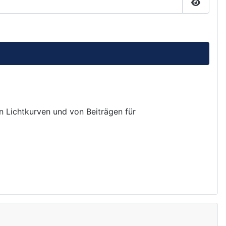
Passwor
on Lichtkurven und von Beiträgen für