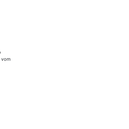
p
e vom