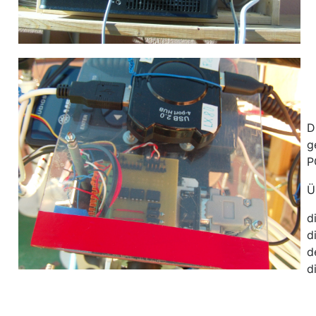
D
g
P
Ü
d
d
d
d