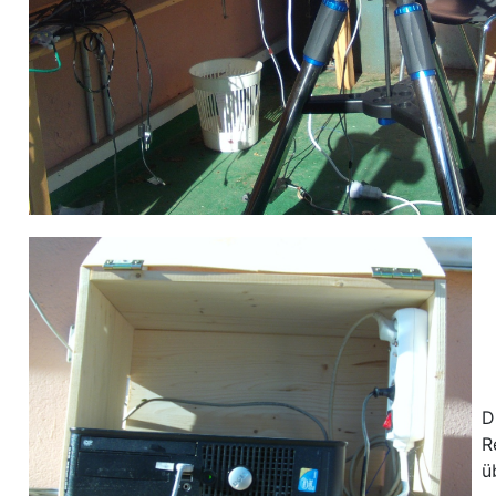
D
R
ü