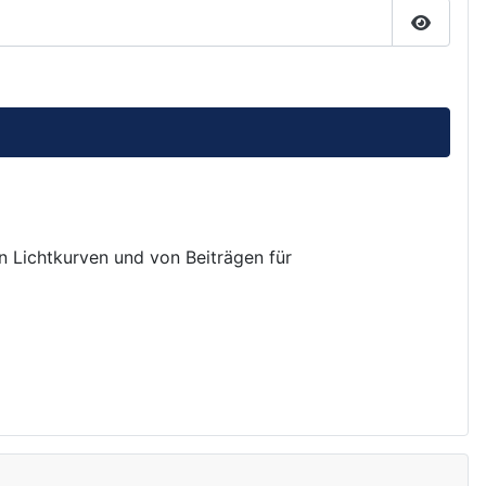
Passwor
on Lichtkurven und von Beiträgen für