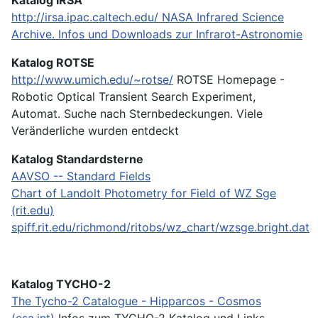
http://irsa.ipac.caltech.edu/
NASA Infrared Science
Archive. Infos und Downloads zur Infrarot-Astronomie
Katalog ROTSE
http://www.umich.edu/~rotse/
ROTSE Homepage -
Robotic Optical Transient Search Experiment,
Automat. Suche nach Sternbedeckungen. Viele
Veränderliche wurden entdeckt
Katalog Standardsterne
AAVSO -- Standard Fields
Chart of Landolt Photometry for Field of WZ Sge
(rit.edu)
spiff.rit.edu/richmond/ritobs/wz_chart/wzsge.bright.dat
Katalog TYCHO-2
The Tycho-2 Catalogue - Hipparcos - Cosmos
(esa.int)
Infos zum TYCHO-2 Katalog und Links